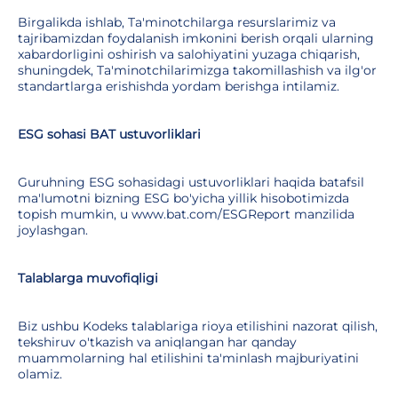
Birgalikda ishlab, Ta'minotchilarga resurslarimiz va
tajribamizdan foydalanish imkonini berish orqali ularning
xabardorligini oshirish va salohiyatini yuzaga chiqarish,
shuningdek, Ta'minotchilarimizga takomillashish va ilg'or
standartlarga erishishda yordam berishga intilamiz.
ESG sohasi BAT ustuvorliklari
Guruhning ESG sohasidagi ustuvorliklari haqida batafsil
ma'lumotni bizning ESG bo'yicha yillik hisobotimizda
topish mumkin, u www.bat.com/ESGReport manzilida
joylashgan.
Talablarga muvofiqligi
Biz ushbu Kodeks talablariga rioya etilishini nazorat qilish,
tekshiruv o'tkazish va aniqlangan har qanday
muammolarning hal etilishini ta'minlash majburiyatini
olamiz.