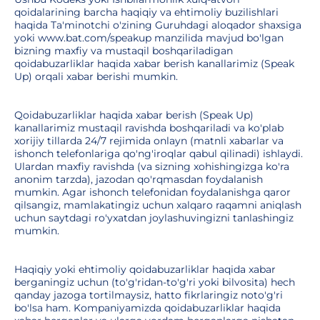
qoidalarining barcha haqiqiy va ehtimoliy buzilishlari
haqida Ta'minotchi o'zining Guruhdagi aloqador shaxsiga
yoki www.bat.com/speakup manzilida mavjud bo'lgan
bizning maxfiy va mustaqil boshqariladigan
qoidabuzarliklar haqida xabar berish kanallarimiz (Speak
Up) orqali xabar berishi mumkin.
Qoidabuzarliklar haqida xabar berish (Speak Up)
kanallarimiz mustaqil ravishda boshqariladi va ko'plab
xorijiy tillarda 24/7 rejimida onlayn (matnli xabarlar va
ishonch telefonlariga qo'ng'iroqlar qabul qilinadi) ishlaydi.
Ulardan maxfiy ravishda (va sizning xohishingizga ko'ra
anonim tarzda), jazodan qo'rqmasdan foydalanish
mumkin. Agar ishonch telefonidan foydalanishga qaror
qilsangiz, mamlakatingiz uchun xalqaro raqamni aniqlash
uchun saytdagi ro'yxatdan joylashuvingizni tanlashingiz
mumkin.
Haqiqiy yoki ehtimoliy qoidabuzarliklar haqida xabar
berganingiz uchun (to'g'ridan-to'g'ri yoki bilvosita) hech
qanday jazoga tortilmaysiz, hatto fikrlaringiz noto'g'ri
bo'lsa ham. Kompaniyamizda qoidabuzarliklar haqida