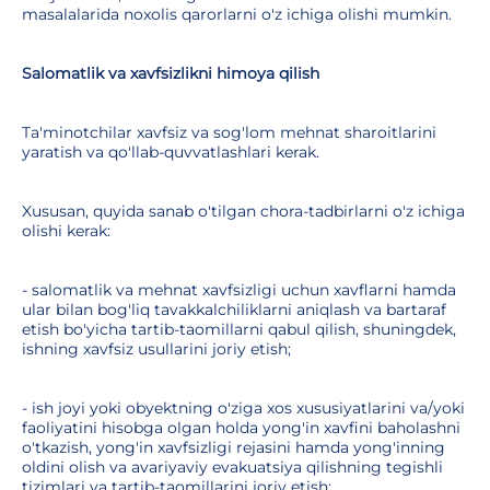
masalalarida noxolis qarorlarni o'z ichiga olishi mumkin.
Salomatlik va xavfsizlikni himoya qilish
Ta'minotchilar xavfsiz va sog'lom mehnat sharoitlarini
yaratish va qo'llab-quvvatlashlari kerak.
Xususan, quyida sanab o'tilgan chora-tadbirlarni o'z ichiga
olishi kerak:
- salomatlik va mehnat xavfsizligi uchun xavflarni hamda
ular bilan bog'liq tavakkalchiliklarni aniqlash va bartaraf
etish bo'yicha tartib-taomillarni qabul qilish, shuningdek,
ishning xavfsiz usullarini joriy etish;
- ish joyi yoki obyektning o'ziga xos xususiyatlarini va/yoki
faoliyatini hisobga olgan holda yong'in xavfini baholashni
o'tkazish, yong'in xavfsizligi rejasini hamda yong'inning
oldini olish va avariyaviy evakuatsiya qilishning tegishli
tizimlari va tartib-taomillarini joriy etish;