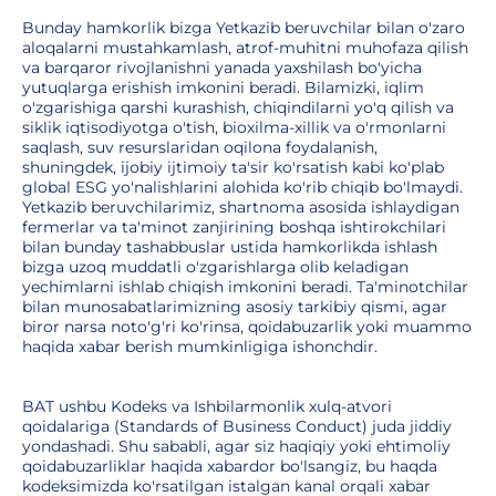
Bunday hamkorlik bizga Yetkazib beruvchilar bilan o'zaro
aloqalarni mustahkamlash, atrof-muhitni muhofaza qilish
va barqaror rivojlanishni yanada yaxshilash bo'yicha
yutuqlarga erishish imkonini beradi. Bilamizki, iqlim
o'zgarishiga qarshi kurashish, chiqindilarni yo'q qilish va
siklik iqtisodiyotga o'tish, bioxilma-xillik va o'rmonlarni
saqlash, suv resurslaridan oqilona foydalanish,
shuningdek, ijobiy ijtimoiy ta'sir ko'rsatish kabi ko'plab
global ESG yo'nalishlarini alohida ko'rib chiqib bo'lmaydi.
Yetkazib beruvchilarimiz, shartnoma asosida ishlaydigan
fermerlar va ta'minot zanjirining boshqa ishtirokchilari
bilan bunday tashabbuslar ustida hamkorlikda ishlash
bizga uzoq muddatli o'zgarishlarga olib keladigan
yechimlarni ishlab chiqish imkonini beradi. Ta'minotchilar
bilan munosabatlarimizning asosiy tarkibiy qismi, agar
biror narsa noto'g'ri ko'rinsa, qoidabuzarlik yoki muammo
haqida xabar berish mumkinligiga ishonchdir.
BAT ushbu Kodeks va Ishbilarmonlik xulq-atvori
qoidalariga (Standards of Business Conduct) juda jiddiy
yondashadi. Shu sababli, agar siz haqiqiy yoki ehtimoliy
qoidabuzarliklar haqida xabardor bo'lsangiz, bu haqda
kodeksimizda ko'rsatilgan istalgan kanal orqali xabar