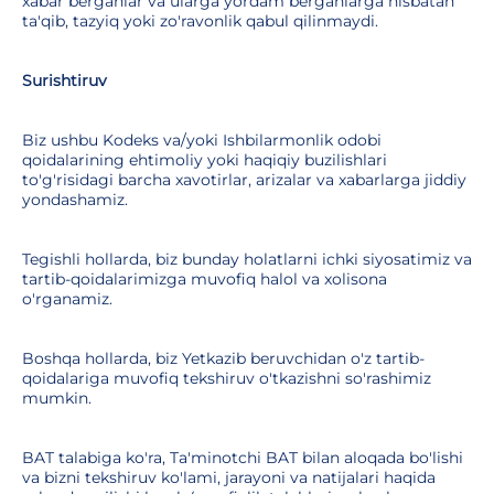
xabar berganlar va ularga yordam berganlarga nisbatan
ta'qib, tazyiq yoki zo'ravonlik qabul qilinmaydi.
Surishtiruv
Biz ushbu Kodeks va/yoki Ishbilarmonlik odobi
qoidalarining ehtimoliy yoki haqiqiy buzilishlari
to'g'risidagi barcha xavotirlar, arizalar va xabarlarga jiddiy
yondashamiz.
Tegishli hollarda, biz bunday holatlarni ichki siyosatimiz va
tartib-qoidalarimizga muvofiq halol va xolisona
o'rganamiz.
Boshqa hollarda, biz Yetkazib beruvchidan o'z tartib-
qoidalariga muvofiq tekshiruv o'tkazishni so'rashimiz
mumkin.
BAT talabiga ko'ra, Ta'minotchi BAT bilan aloqada bo'lishi
va bizni tekshiruv ko'lami, jarayoni va natijalari haqida