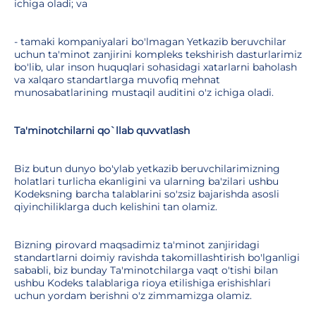
ichiga oladi; va
- tamaki kompaniyalari bo'lmagan Yetkazib beruvchilar
uchun ta'minot zanjirini kompleks tekshirish dasturlarimiz
bo'lib, ular inson huquqlari sohasidagi xatarlarni baholash
va xalqaro standartlarga muvofiq mehnat
munosabatlarining mustaqil auditini o'z ichiga oladi.
Ta'minotchilarni qo`llab quvvatlash
Biz butun dunyo bo'ylab yetkazib beruvchilarimizning
holatlari turlicha ekanligini va ularning ba'zilari ushbu
Kodeksning barcha talablarini so'zsiz bajarishda asosli
qiyinchiliklarga duch kelishini tan olamiz.
Bizning pirovard maqsadimiz ta'minot zanjiridagi
standartlarni doimiy ravishda takomillashtirish bo'lganligi
sababli, biz bunday Ta'minotchilarga vaqt o'tishi bilan
ushbu Kodeks talablariga rioya etilishiga erishishlari
uchun yordam berishni o'z zimmamizga olamiz.