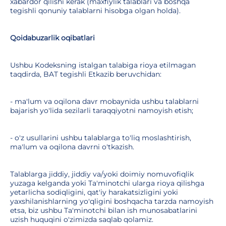
xabardor qilishi kerak (maxfiylik talablari va boshqa
tegishli qonuniy talablarni hisobga olgan holda).
Qoidabuzarlik oqibatlari
Ushbu Kodeksning istalgan talabiga rioya etilmagan
taqdirda, BAT tegishli Etkazib beruvchidan:
- ma'lum va oqilona davr mobaynida ushbu talablarni
bajarish yo'lida sezilarli taraqqiyotni namoyish etish;
- o'z usullarini ushbu talablarga to'liq moslashtirish,
ma'lum va oqilona davrni o'tkazish.
Talablarga jiddiy, jiddiy va/yoki doimiy nomuvofiqlik
yuzaga kelganda yoki Ta'minotchi ularga rioya qilishga
yetarlicha sodiqligini, qat'iy harakatsizligini yoki
yaxshilanishlarning yo'qligini boshqacha tarzda namoyish
etsa, biz ushbu Ta'minotchi bilan ish munosabatlarini
uzish huquqini o'zimizda saqlab qolamiz.