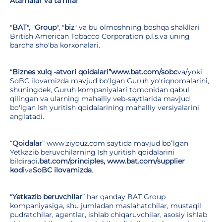
Atamalar va ta'riflar
"
BAT
", "
Group
", "
biz
" va bu olmoshning boshqa shakllari
British American Tobacco Corporation p.l.s.va uning
barcha sho'ba korxonalari.
“
Biznes xulq -atvori qoidalari”www.bat.com/sobc
va/yoki
SoBC ilovamizda mavjud bo'lgan Guruh yo'riqnomalarini,
shuningdek, Guruh kompaniyalari tomonidan qabul
qilingan va ularning mahalliy veb-saytlarida mavjud
bo'lgan Ish yuritish qoidalarining mahalliy versiyalarini
anglatadi.
“
Qoidalar
” www.ziyouz.com saytida mavjud boʻlgan
Yetkazib beruvchilarning Ish yuritish qoidalarini
bildiradi
.bat.com/principles, www.bat.com/supplier
kodi
va
SoBC ilovamizda
.
“
Yetkazib beruvchilar
” har qanday BAT Group
kompaniyasiga, shu jumladan maslahatchilar, mustaqil
pudratchilar, agentlar, ishlab chiqaruvchilar, asosiy ishlab