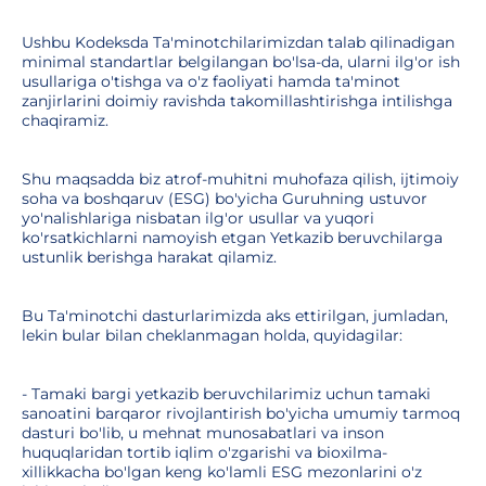
Ushbu Kodeksda Ta'minotchilarimizdan talab qilinadigan
minimal standartlar belgilangan bo'lsa-da, ularni ilg'or ish
usullariga o'tishga va o'z faoliyati hamda ta'minot
zanjirlarini doimiy ravishda takomillashtirishga intilishga
chaqiramiz.
Shu maqsadda biz atrof-muhitni muhofaza qilish, ijtimoiy
soha va boshqaruv (ESG) bo'yicha Guruhning ustuvor
yo'nalishlariga nisbatan ilg'or usullar va yuqori
ko'rsatkichlarni namoyish etgan Yetkazib beruvchilarga
ustunlik berishga harakat qilamiz.
Bu Ta'minotchi dasturlarimizda aks ettirilgan, jumladan,
lekin bular bilan cheklanmagan holda, quyidagilar:
- Tamaki bargi yetkazib beruvchilarimiz uchun tamaki
sanoatini barqaror rivojlantirish bo'yicha umumiy tarmoq
dasturi bo'lib, u mehnat munosabatlari va inson
huquqlaridan tortib iqlim o'zgarishi va bioxilma-
xillikkacha bo'lgan keng ko'lamli ESG mezonlarini o'z