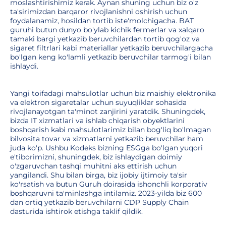
moslashtirishimiz kerak. Aynan shuning uchun biz o'z
ta'sirimizdan barqaror rivojlanishni oshirish uchun
foydalanamiz, hosildan tortib iste'molchigacha. BAT
guruhi butun dunyo bo'ylab kichik fermerlar va xalqaro
tamaki bargi yetkazib beruvchilardan tortib qog'oz va
sigaret filtrlari kabi materiallar yetkazib beruvchilargacha
bo'lgan keng ko'lamli yetkazib beruvchilar tarmog'i bilan
ishlaydi.
Yangi toifadagi mahsulotlar uchun biz maishiy elektronika
va elektron sigaretalar uchun suyuqliklar sohasida
rivojlanayotgan ta'minot zanjirini yaratdik. Shuningdek,
bizda IT xizmatlari va ishlab chiqarish obyektlarini
boshqarish kabi mahsulotlarimiz bilan bog'liq bo'lmagan
bilvosita tovar va xizmatlarni yetkazib beruvchilar ham
juda ko'p. Ushbu Kodeks bizning ESGga bo'lgan yuqori
e'tiborimizni, shuningdek, biz ishlaydigan doimiy
o'zgaruvchan tashqi muhitni aks ettirish uchun
yangilandi. Shu bilan birga, biz ijobiy ijtimoiy ta'sir
ko'rsatish va butun Guruh doirasida ishonchli korporativ
boshqaruvni ta'minlashga intilamiz. 2023-yilda biz 600
dan ortiq yetkazib beruvchilarni CDP Supply Chain
dasturida ishtirok etishga taklif qildik.