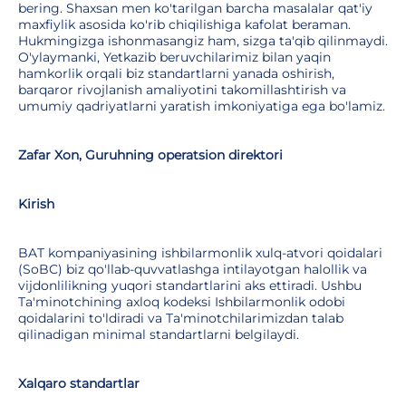
bering. Shaxsan men ko'tarilgan barcha masalalar qat'iy
maxfiylik asosida ko'rib chiqilishiga kafolat beraman.
Hukmingizga ishonmasangiz ham, sizga ta'qib qilinmaydi.
O'ylaymanki, Yetkazib beruvchilarimiz bilan yaqin
hamkorlik orqali biz standartlarni yanada oshirish,
barqaror rivojlanish amaliyotini takomillashtirish va
umumiy qadriyatlarni yaratish imkoniyatiga ega bo'lamiz.
Zafar Xon, Guruhning operatsion direktori
Kirish
BAT kompaniyasining ishbilarmonlik xulq-atvori qoidalari
(SoBC) biz qo'llab-quvvatlashga intilayotgan halollik va
vijdonlilikning yuqori standartlarini aks ettiradi. Ushbu
Ta'minotchining axloq kodeksi Ishbilarmonlik odobi
qoidalarini to'ldiradi va Ta'minotchilarimizdan talab
qilinadigan minimal standartlarni belgilaydi.
Xalqaro standartlar