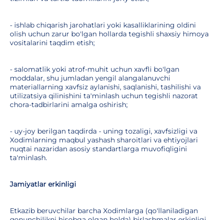
- ishlab chiqarish jarohatlari yoki kasalliklarining oldini
olish uchun zarur bo'lgan hollarda tegishli shaxsiy himoya
vositalarini taqdim etish;
- salomatlik yoki atrof-muhit uchun xavfli bo'lgan
moddalar, shu jumladan yengil alangalanuvchi
materiallarning xavfsiz aylanishi, saqlanishi, tashilishi va
utilizatsiya qilinishini ta'minlash uchun tegishli nazorat
chora-tadbirlarini amalga oshirish;
- uy-joy berilgan taqdirda - uning tozaligi, xavfsizligi va
Xodimlarning maqbul yashash sharoitlari va ehtiyojlari
nuqtai nazaridan asosiy standartlarga muvofiqligini
ta'minlash.
Jamiyatlar erkinligi
Etkazib beruvchilar barcha Xodimlarga (qo'llaniladigan
qonunchilikni hisobga olgan holda) birlashmalar erkinligi