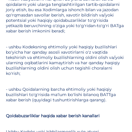
qoidalarni yoki ularga tenglashtirilgan tartib-qoidalarni
joriy etish, bu esa Xodimlarga ishonch bilan va jazodan
qo'rqmasdan savollar berish, xavotir bildirish va/yoki
potentsial yoki haqiqiy qoidabuzarliklar to'g'risida
yetkazib beruvchining o'ziga yoki to'g'ridan-to'g'ri BATga
xabar berish imkonini beradi;
- ushbu Kodeksning ehtimoliy yoki haqiqiy buzilishlari
bo'yicha har qanday asosli xavotirlarni o'z vaqtida
tekshirish va ehtimoliy buzilishlarning oldini olish va/yoki
ularning oqibatlarini kamaytirish va har qanday haqiqiy
buzilishlarning oldini olish uchun tegishli choralarni
ko'rish;
- ushbu Qoidalarning barcha ehtimoliy yoki haqiqiy
buzilishlari to'g'risida ma'lum bo'lishi bilanoq BATTga
xabar berish (quyidagi tushuntirishlarga qarang).
Qoidabuzarliklar haqida xabar berish kanallari
Ushbu Kodeks yoki Ishbilarmonlik xulq-atvori