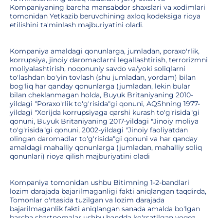
Kompaniyaning barcha mansabdor shaxslari va xodimlari
tomonidan Yetkazib beruvchining axloq kodeksiga rioya
etilishini ta'minlash majburiyatini oladi.
Kompaniya amaldagi qonunlarga, jumladan, poraxo'rlik,
korrupsiya, jinoiy daromadlarni legallashtirish, terrorizmni
moliyalashtirish, noqonuniy savdo va/yoki soliqlarni
to'lashdan bo'yin tovlash (shu jumladan, yordam) bilan
bog'liq har qanday qonunlarga (jumladan, lekin bular
bilan cheklanmagan holda, Buyuk Britaniyaning 2010-
yildagi "Poraxo'rlik to'g'risida"gi qonuni, AQShning 1977-
yildagi "Xorijda korrupsiyaga qarshi kurash to'g'risida"gi
qonuni, Buyuk Britaniyaning 2017-yildagi "Jinoiy moliya
to'g'risida"gi qonuni, 2002-yildagi "Jinoiy faoliyatdan
olingan daromadlar to'g'risida"gi qonuni va har qanday
amaldagi mahalliy qonunlarga (jumladan, mahalliy soliq
qonunlari) rioya qilish majburiyatini oladi
Kompaniya tomonidan ushbu Bitimning 1-2-bandlari
lozim darajada bajarilmaganligi fakti aniqlangan taqdirda,
Tomonlar o'rtasida tuzilgan va lozim darajada
bajarilmaganlik fakti aniqlangan sanada amalda bo'lgan
barcha shartnomalar ushbu bandda ko'rsatilgan voqea