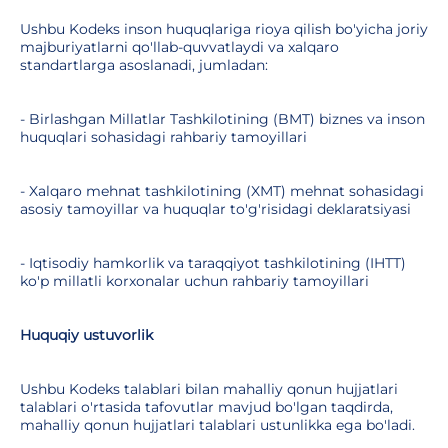
Ushbu Kodeks inson huquqlariga rioya qilish bo'yicha joriy
majburiyatlarni qo'llab-quvvatlaydi va xalqaro
standartlarga asoslanadi, jumladan:
- Birlashgan Millatlar Tashkilotining (BMT) biznes va inson
huquqlari sohasidagi rahbariy tamoyillari
- Xalqaro mehnat tashkilotining (XMT) mehnat sohasidagi
asosiy tamoyillar va huquqlar to'g'risidagi deklaratsiyasi
- Iqtisodiy hamkorlik va taraqqiyot tashkilotining (IHTT)
ko'p millatli korxonalar uchun rahbariy tamoyillari
Huquqiy ustuvorlik
Ushbu Kodeks talablari bilan mahalliy qonun hujjatlari
talablari o'rtasida tafovutlar mavjud bo'lgan taqdirda,
mahalliy qonun hujjatlari talablari ustunlikka ega bo'ladi.