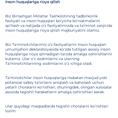
Inson huquqlariga rioya qilish
Biz Birlashgan Millatlar Tashkilotining tadbirkorlik
faoliyati va inson huquqlari bo'yicha ko'rsatmalarini
qo'llash va natijada o'z faoliyatimizda va ta'minot zanjirida
inson huquqlariga rioya qilish majburiyatini olamiz.
Biz Ta'minotchilarimiz o'z faoliyatlarini Inson huquqlari
umumjahon deklaratsiyasida ko'zda tutilgan asosiy inson
huquqlariga rioya qilinadigan tarzda amalga oshirishlarini
kutamiz. Ular o'z xodimlarini va ularning
Ta'minotchilarining xodimlarini o'z ichiga oladi.
Ta’minotchilar inson huquqlariga nisbatan mavjud yoki
potensial salbiy ta’sirlarni aniqlash va baholash uchun
yetarli choralarni ko‘rishlari, shuningdek, olingan xulosalar
asosida tegishli harakatlarni amalga oshirishlari kerak.
Ular quyidagi maqsadlarda tegishli choralarni ko‘rishlari
lozim: