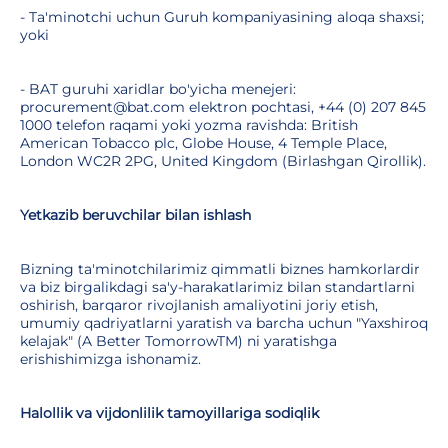
- Ta'minotchi uchun Guruh kompaniyasining aloqa shaxsi;
yoki
- BAT guruhi xaridlar bo'yicha menejeri:
procurement@bat.com elektron pochtasi, +44 (0) 207 845
1000 telefon raqami yoki yozma ravishda: British
American Tobacco plc, Globe House, 4 Temple Place,
London WC2R 2PG, United Kingdom (Birlashgan Qirollik).
Yetkazib beruvchilar bilan ishlash
Bizning ta'minotchilarimiz qimmatli biznes hamkorlardir
va biz birgalikdagi sa'y-harakatlarimiz bilan standartlarni
oshirish, barqaror rivojlanish amaliyotini joriy etish,
umumiy qadriyatlarni yaratish va barcha uchun "Yaxshiroq
kelajak" (A Better TomorrowTM) ni yaratishga
erishishimizga ishonamiz.
Halollik va vijdonlilik tamoyillariga sodiqlik