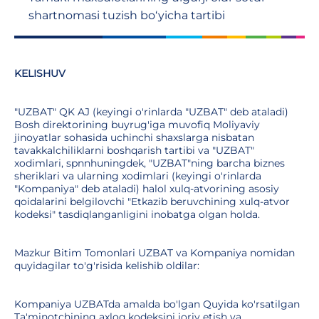
shartnomasi tuzish bo‘yicha tartibi
KELISHUV
"UZBAT" QK AJ (keyingi o'rinlarda "UZBAT" deb ataladi)
Bosh direktorining buyrug'iga muvofiq Moliyaviy
jinoyatlar sohasida uchinchi shaxslarga nisbatan
tavakkalchiliklarni boshqarish tartibi va "UZBAT"
xodimlari, spnnhuningdek, "UZBAT"ning barcha biznes
sheriklari va ularning xodimlari (keyingi o'rinlarda
"Kompaniya" deb ataladi) halol xulq-atvorining asosiy
qoidalarini belgilovchi "Etkazib beruvchining xulq-atvor
kodeksi" tasdiqlanganligini inobatga olgan holda.
Mazkur Bitim Tomonlari UZBAT va Kompaniya nomidan
quyidagilar to'g'risida kelishib oldilar:
Kompaniya UZBATda amalda bo'lgan Quyida ko'rsatilgan
Ta'minotchining axloq kodeksini joriy etish va