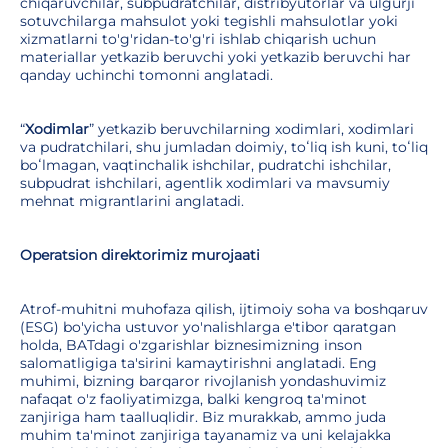
chiqaruvchilar, subpudratchilar, distribyutorlar va ulgurji
sotuvchilarga mahsulot yoki tegishli mahsulotlar yoki
xizmatlarni to'g'ridan-to'g'ri ishlab chiqarish uchun
materiallar yetkazib beruvchi yoki yetkazib beruvchi har
qanday uchinchi tomonni anglatadi.
“
Xodimlar
” yetkazib beruvchilarning xodimlari, xodimlari
va pudratchilari, shu jumladan doimiy, toʻliq ish kuni, toʻliq
boʻlmagan, vaqtinchalik ishchilar, pudratchi ishchilar,
subpudrat ishchilari, agentlik xodimlari va mavsumiy
mehnat migrantlarini anglatadi.
Operatsion direktorimiz murojaati
Atrof-muhitni muhofaza qilish, ijtimoiy soha va boshqaruv
(ESG) bo'yicha ustuvor yo'nalishlarga e'tibor qaratgan
holda, BATdagi o'zgarishlar biznesimizning inson
salomatligiga ta'sirini kamaytirishni anglatadi. Eng
muhimi, bizning barqaror rivojlanish yondashuvimiz
nafaqat o'z faoliyatimizga, balki kengroq ta'minot
zanjiriga ham taalluqlidir. Biz murakkab, ammo juda
muhim ta'minot zanjiriga tayanamiz va uni kelajakka