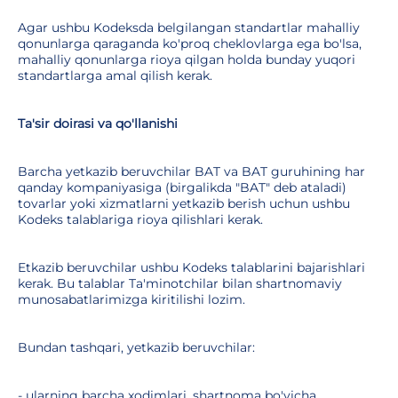
Agar ushbu Kodeksda belgilangan standartlar mahalliy
qonunlarga qaraganda ko'proq cheklovlarga ega bo'lsa,
mahalliy qonunlarga rioya qilgan holda bunday yuqori
standartlarga amal qilish kerak.
Ta'sir doirasi va qo'llanishi
Barcha yetkazib beruvchilar BAT va BAT guruhining har
qanday kompaniyasiga (birgalikda "BAT" deb ataladi)
tovarlar yoki xizmatlarni yetkazib berish uchun ushbu
Kodeks talablariga rioya qilishlari kerak.
Etkazib beruvchilar ushbu Kodeks talablarini bajarishlari
kerak. Bu talablar Ta'minotchilar bilan shartnomaviy
munosabatlarimizga kiritilishi lozim.
Bundan tashqari, yetkazib beruvchilar:
- ularning barcha xodimlari, shartnoma bo'yicha