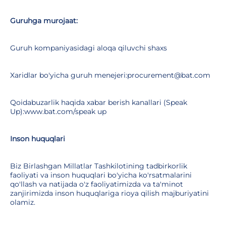
Guruhga murojaat:
Guruh kompaniyasidagi aloqa qiluvchi shaxs
Xaridlar bo'yicha guruh menejeri:procurement@bat.com
Qoidabuzarlik haqida xabar berish kanallari (Speak
Up):www.bat.com/speak up
Inson huquqlari
Biz Birlashgan Millatlar Tashkilotining tadbirkorlik
faoliyati va inson huquqlari bo'yicha ko'rsatmalarini
qo'llash va natijada o'z faoliyatimizda va ta'minot
zanjirimizda inson huquqlariga rioya qilish majburiyatini
olamiz.