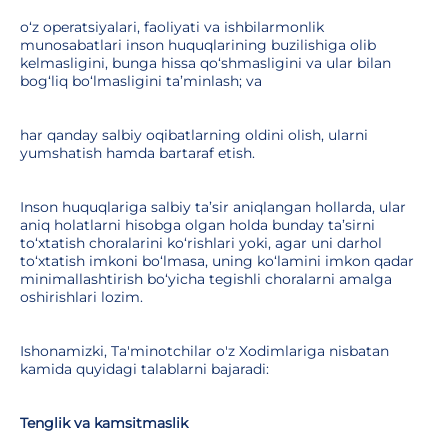
o‘z operatsiyalari, faoliyati va ishbilarmonlik
munosabatlari inson huquqlarining buzilishiga olib
kelmasligini, bunga hissa qo‘shmasligini va ular bilan
bog‘liq bo‘lmasligini ta’minlash; va
har qanday salbiy oqibatlarning oldini olish, ularni
yumshatish hamda bartaraf etish.
Inson huquqlariga salbiy ta’sir aniqlangan hollarda, ular
aniq holatlarni hisobga olgan holda bunday ta’sirni
to‘xtatish choralarini ko‘rishlari yoki, agar uni darhol
to‘xtatish imkoni bo‘lmasa, uning ko‘lamini imkon qadar
minimallashtirish bo‘yicha tegishli choralarni amalga
oshirishlari lozim.
Ishonamizki, Ta'minotchilar o'z Xodimlariga nisbatan
kamida quyidagi talablarni bajaradi:
Tenglik va kamsitmaslik