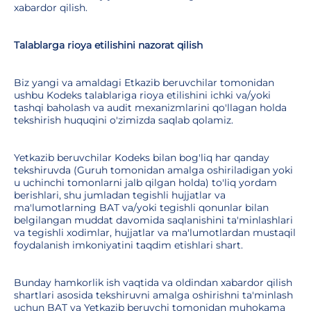
xabardor qilish.
Talablarga rioya etilishini nazorat qilish
Biz yangi va amaldagi Etkazib beruvchilar tomonidan
ushbu Kodeks talablariga rioya etilishini ichki va/yoki
tashqi baholash va audit mexanizmlarini qo'llagan holda
tekshirish huquqini o'zimizda saqlab qolamiz.
Yetkazib beruvchilar Kodeks bilan bog'liq har qanday
tekshiruvda (Guruh tomonidan amalga oshiriladigan yoki
u uchinchi tomonlarni jalb qilgan holda) to'liq yordam
berishlari, shu jumladan tegishli hujjatlar va
ma'lumotlarning BAT va/yoki tegishli qonunlar bilan
belgilangan muddat davomida saqlanishini ta'minlashlari
va tegishli xodimlar, hujjatlar va ma'lumotlardan mustaqil
foydalanish imkoniyatini taqdim etishlari shart.
Bunday hamkorlik ish vaqtida va oldindan xabardor qilish
shartlari asosida tekshiruvni amalga oshirishni ta'minlash
uchun BAT va Yetkazib beruvchi tomonidan muhokama