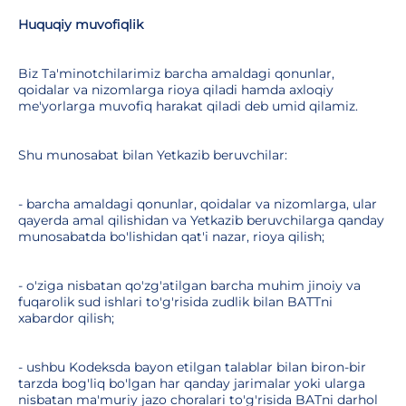
Huquqiy muvofiqlik
Biz Ta'minotchilarimiz barcha amaldagi qonunlar,
qoidalar va nizomlarga rioya qiladi hamda axloqiy
me'yorlarga muvofiq harakat qiladi deb umid qilamiz.
Shu munosabat bilan Yetkazib beruvchilar:
- barcha amaldagi qonunlar, qoidalar va nizomlarga, ular
qayerda amal qilishidan va Yetkazib beruvchilarga qanday
munosabatda bo'lishidan qat'i nazar, rioya qilish;
- o'ziga nisbatan qo'zg'atilgan barcha muhim jinoiy va
fuqarolik sud ishlari to'g'risida zudlik bilan BATTni
xabardor qilish;
- ushbu Kodeksda bayon etilgan talablar bilan biron-bir
tarzda bog'liq bo'lgan har qanday jarimalar yoki ularga
nisbatan ma'muriy jazo choralari to'g'risida BATni darhol