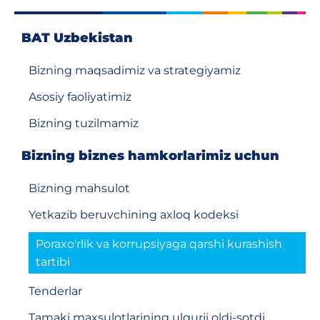
BAT Uzbekistan
Bizning maqsadimiz va strategiyamiz
Asosiy faoliyatimiz
Bizning tuzilmamiz
Bizning biznes hamkorlarimiz uchun
Bizning mahsulot
Yetkazib beruvchining axloq kodeksi
Poraxo'rlik va korrupsiyaga qarshi kurashish
tartibi
Tenderlar
Tamaki maxsulotlarining ulgurji oldi-sotdi