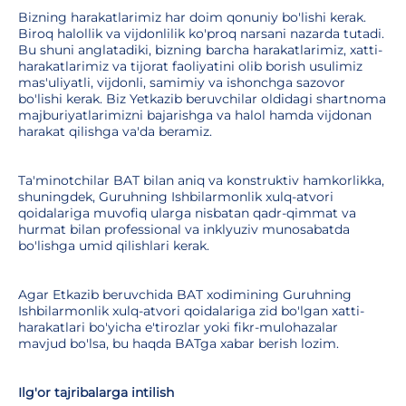
Bizning harakatlarimiz har doim qonuniy bo'lishi kerak.
Biroq halollik va vijdonlilik ko'proq narsani nazarda tutadi.
Bu shuni anglatadiki, bizning barcha harakatlarimiz, xatti-
harakatlarimiz va tijorat faoliyatini olib borish usulimiz
mas'uliyatli, vijdonli, samimiy va ishonchga sazovor
bo'lishi kerak. Biz Yetkazib beruvchilar oldidagi shartnoma
majburiyatlarimizni bajarishga va halol hamda vijdonan
harakat qilishga va'da beramiz.
Ta'minotchilar BAT bilan aniq va konstruktiv hamkorlikka,
shuningdek, Guruhning Ishbilarmonlik xulq-atvori
qoidalariga muvofiq ularga nisbatan qadr-qimmat va
hurmat bilan professional va inklyuziv munosabatda
bo'lishga umid qilishlari kerak.
Agar Etkazib beruvchida BAT xodimining Guruhning
Ishbilarmonlik xulq-atvori qoidalariga zid bo'lgan xatti-
harakatlari bo'yicha e'tirozlar yoki fikr-mulohazalar
mavjud bo'lsa, bu haqda BATga xabar berish lozim.
Ilg'or tajribalarga intilish