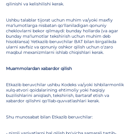
qilinishi va kelishilishi kerak.
Ushbu talablar tijorat uchun muhim va/yoki maxfiy
ma'lumotlarga nisbatan qo'llaniladigan qonuniy
cheklovlarni bekor qilmaydi: bunday hollarda (va agar
bunday ma'lumotlar tekshirish uchun muhim deb
hisoblansa) Yetkazib beruvchilar BAT bilan birgalikda
ularni xavfsiz va qonuniy oshkor qilish uchun o'zaro
maqbul mexanizmlarni ishlab chiqishlari kerak.
Muammolardan xabardor qilish
Etkazib beruvchilar ushbu Kodeks va/yoki Ishbilarmonlik
xulq-atvori qoidalarining ehtimoliy yoki haqiqiy
buzilishlarini aniqlash, tekshirish, bartaraf etish va
xabardor qilishni qo'llab-quvvatlashlari kerak.
Shu munosabat bilan Etkazib beruvchilar:
- nizoli vaziyatlarni hal qilish bo'yicha samarali tartib-