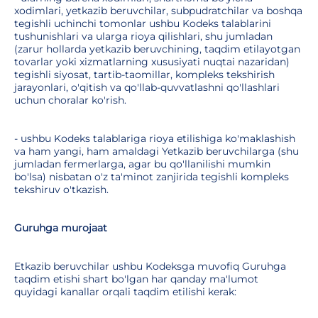
xodimlari, yetkazib beruvchilar, subpudratchilar va boshqa
tegishli uchinchi tomonlar ushbu Kodeks talablarini
tushunishlari va ularga rioya qilishlari, shu jumladan
(zarur hollarda yetkazib beruvchining, taqdim etilayotgan
tovarlar yoki xizmatlarning xususiyati nuqtai nazaridan)
tegishli siyosat, tartib-taomillar, kompleks tekshirish
jarayonlari, o'qitish va qo'llab-quvvatlashni qo'llashlari
uchun choralar ko'rish.
- ushbu Kodeks talablariga rioya etilishiga ko'maklashish
va ham yangi, ham amaldagi Yetkazib beruvchilarga (shu
jumladan fermerlarga, agar bu qo'llanilishi mumkin
bo'lsa) nisbatan o'z ta'minot zanjirida tegishli kompleks
tekshiruv o'tkazish.
Guruhga murojaat
Etkazib beruvchilar ushbu Kodeksga muvofiq Guruhga
taqdim etishi shart bo'lgan har qanday ma'lumot
quyidagi kanallar orqali taqdim etilishi kerak: