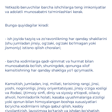
Yetkazib beruvchilar barcha ishchilarga teng imkoniyatlar
va adolatli munosabatni ta'minlashlari kerak.
Bunga quyidagilar kiradi:
- ish joyida tazyiq va zo'ravonlikning har qanday shakllarini
(shu jumladan jinsiy, og'zaki, og'zaki bo'lmagan yoki
jismoniy) istisno qilish choralari;
- barcha xodimlarga qadr-qimmat va hurmat bilan
munosabatda bo'lish, shuningdek, qonunga xilof
kamsitishning har qanday shakliga yo'l qo'ymaslik.
Kamsitish, jumladan, irqi, millati, terisining rangi, jinsi,
yoshi, nogironligi, jinsiy oriyentatsiyasi, jinsiy o'ziga xosligi
va ifodasi, ijtimoiy sinfi, diniy va siyosiy e'tiqodi, oilaviy
ahvoli, homiladorlik holati, kasaba uyushmalariga a'zoligi
yoki qonun bilan himoyalangan boshqa xususiyatlari
bo'yicha xodimlarni ishga qabul qilish, kasbiy
rivojlantirish, lavozimga ko'tarish va ishdan bo'shatish