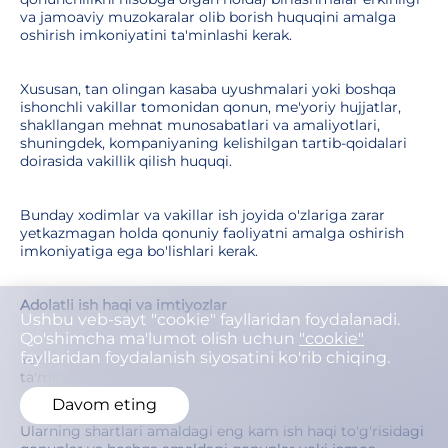
va jamoaviy muzokaralar olib borish huquqini amalga
oshirish imkoniyatini ta'minlashi kerak.
Xususan, tan olingan kasaba uyushmalari yoki boshqa
ishonchli vakillar tomonidan qonun, me'yoriy hujjatlar,
shakllangan mehnat munosabatlari va amaliyotlari,
shuningdek, kompaniyaning kelishilgan tartib-qoidalari
doirasida vakillik qilish huquqi.
Bunday xodimlar va vakillar ish joyida o'zlariga zarar
yetkazmagan holda qonuniy faoliyatni amalga oshirish
imkoniyatiga ega bo'lishlari kerak.
Adolatli ish haqi va imtiyozlar
Ushbu veb-sayt "cookie" fayllaridan foydalanadi.
Qo'shimcha ma'lumot olish uchun
"cookie"
fayllaridan foydalanish siyosatini ko'rib chiqing.
Yetkazib beruvchilar adolatli ish haqi va imtiyozlarni
ta'minlashlari kerak.
Davom eting
Ularning shartlari amaldagi eng kam ish haqi to'g'risidagi