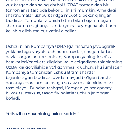
yuz berganidan so'ng darhol UZBAT tomonidan bir
tomonlama tartibda bekor qilinishi mumkin. Amaldagi
shartnomalar ushbu bandga muvofiq bekor qilingan
taqdirda, Tomonlar alohida bitim bilan bajarilmagan
shartnoma majburiyatlari bo'yicha keyingi harakatlarni
kelishib olish majburiyatini oladilar.
Ushbu bilan Kompaniya UzBATga nisbatan javobgarlik
yuklanishiga va/yoki uchinchi shaxslar, shu jumladan
davlat organlari tomonidan, Kompaniyaning insofsiz
harakatlari/harakatsizligidan kelib chiqadigan talablarning
UzBATga qo'yilishiga yo'l qo'ymaslik uchun, shu jumladan
Kompaniya tomonidan ushbu Bitim shartlari
bajarilmagan taqdirda, o'zida mavjud bo'lgan barcha
qonuniy choralarni ko'rishga so'zsiz rozilik bildiradi va
tasdiqlaydi. Bundan tashqari, Kompaniya har qanday
bilvosita, maxsus, tasodifiy holatlar uchun javobgar
bo'ladi.
Yetkazib beruvchining axloq kodeksi