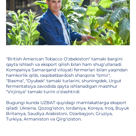
"British American Tobacco O'zbekiston" tamaki bargini
qayta ishlash va eksport qilish bilan ham shug'ullanadi.
Kompaniya Samarqand viloyati fermerlari bilan yaqindan
hamkorlik qilib, raqobatbardosh sharqona "Izmir",
"Basma", "Dyubek" tamaki turlarini, shuningdek, Urgut
fermentatsiya zavodida qayta ishlanadigan mashhur
"Virjiniya" tamaki turini o'zlashtirdi.
Bugungi kunda UZBAT quyidagi mamlakatlarga eksport
qiladi: Ukraina, Qozog'iston, Iordaniya, Koreya, Iroq, Buyuk
Britaniya, Saudiya Arabistoni, Ozarbayjon, Gruziya,
Turkiya, Armaniston va Qirg'iziston.