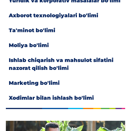
Yuridik va korporativ masalalar bo'limi
Axborot texnologiyalari bo'limi
Ta'minot bo'limi
Moliya bo'limi
Ishlab chiqarish va mahsulot sifatini
nazorat qilish bo'limi
Marketing bo'limi
Xodimlar bilan ishlash bo'limi