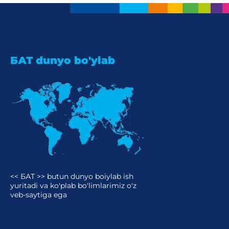
БАТ dunyo bo'ylab
<< БАТ >> butun dunyo boiylab ish
yuritadi va ko'plab bo'limlarimiz o'z
veb-saytiga ega