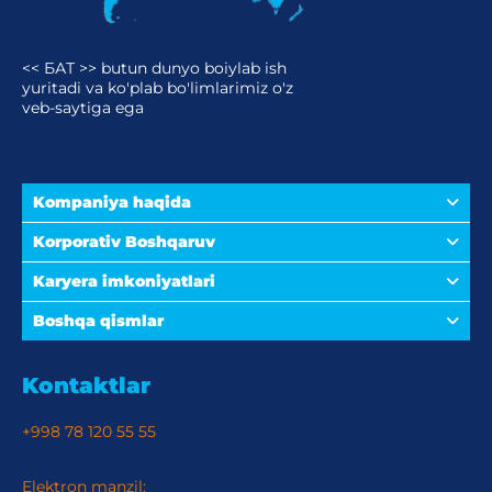
<< БАТ >> butun dunyo boiylab ish
yuritadi va ko'plab bo'limlarimiz o'z
veb-saytiga ega
Kompaniya haqida
Korporativ Boshqaruv
Karyera imkoniyatlari
Boshqa qismlar
Kontaktlar
+998 78 120 55 55
Elektron manzil: