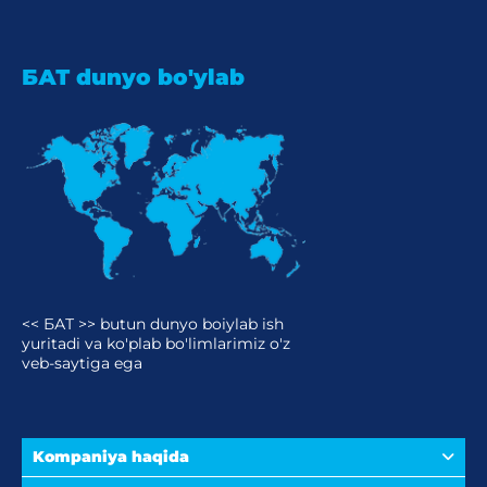
БАТ dunyo bo'ylab
<< БАТ >> butun dunyo boiylab ish
yuritadi va ko'plab bo'limlarimiz o'z
veb-saytiga ega
Kompaniya haqida