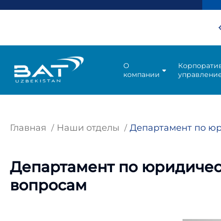
О
Корпорати
компании
управлени
Главная
Наши отделы
Департамент по юр
Департамент по юридиче
вопросам