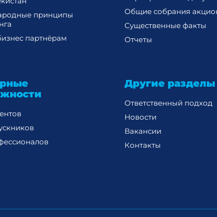
екистан
Общие собрания акцио
ародные принципы
нга
Существенные факты
изнес партнёрам
Отчеты
ерные
Другие разделы
ожности
Ответственный подход
дентов
Новости
ускников
Вакансии
фессионалов
Контакты