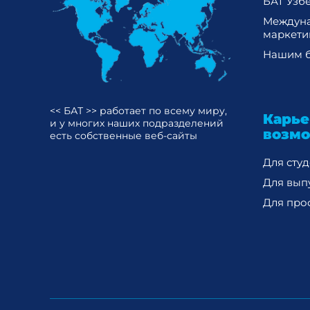
БАТ Узб
Междун
маркети
Нашим б
<< БАТ >> работает по всему миру,
Карь
и у многих наших подразделений
возм
есть собственные веб-сайты
Для сту
Для вып
Для про