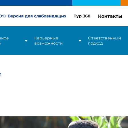
Контакты
Версия для слабовидящих
Тур 360
вное
Карьерные
Ответственный
е
возможности
подход
и