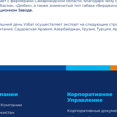
ает с фермерами Самаркандской области, благодаря чему 
«Басма», «Дюбек», а также знаменитый тип табака «Вирджи
ционном Заводе.
яшний день УзБат осуществляет экспорт на следующие стран
тания, Саудовская Аравия, Азербайджан, Грузия, Турция, А
пании
Корпоративное
Управление
 Компании
Корпоративные докуме
екистан