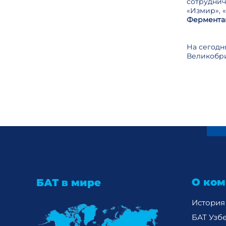
сотруднич
«Измир», 
Фермента
На сегодн
Великобри
О ком
БАТ в мире
История
БАТ Узб