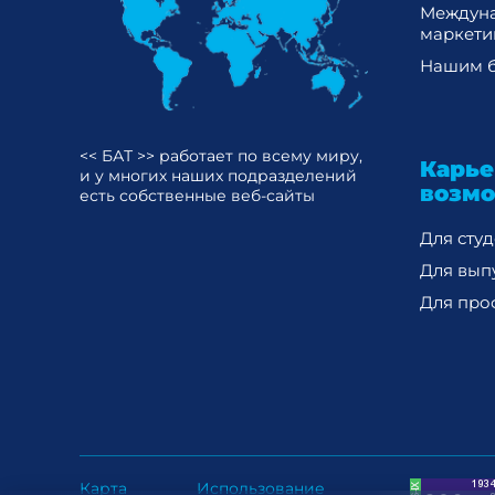
Междун
маркети
Нашим б
<< БАТ >> работает по всему миру,
Карь
и у многих наших подразделений
возм
есть собственные веб-сайты
Для сту
Для вып
Для про
Карта
Использование