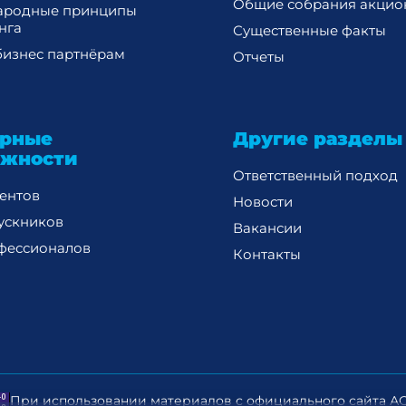
Общие собрания акцио
ародные принципы
нга
Существенные факты
изнес партнёрам
Отчеты
ерные
Другие разделы
ожности
Ответственный подход
дентов
Новости
ускников
Вакансии
фессионалов
Контакты
При использовании материалов с официального сайта АО 