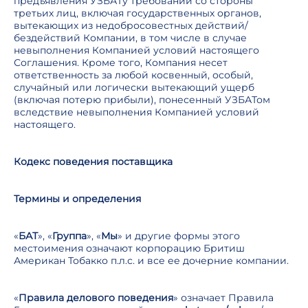
предъявления УЗБАТу требований со стороны
третьих лиц, включая государственных органов,
вытекающих из недобросовестных действий/
бездействий Компании, в том числе в случае
невыполнения Компанией условий настоящего
Соглашения. Кроме того, Компания несет
ответственность за любой косвенный, особый,
случайный или логически вытекающий ущерб
(включая потерю прибыли), понесенный УЗБАТом
вследствие невыполнения Компанией условий
настоящего.
Кодекс поведения поставщика
Термины и определения
«
БАТ
», «
Группа
», «
Мы
» и другие формы этого
местоимения означают корпорацию Бритиш
Американ Тобакко п.л.с. и все ее дочерние компании.
«
Правила делового поведения
» означает Правила