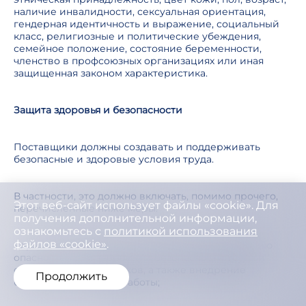
наличие инвалидности, сексуальная ориентация,
гендерная идентичность и выражение, социальный
класс, религиозные и политические убеждения,
семейное положение, состояние беременности,
членство в профсоюзных организациях или иная
защищенная законом характеристика.
Защита здоровья и безопасности
Поставщики должны создавать и поддерживать
безопасные и здоровые условия труда.
В частности, это должно включать, помимо прочего,
Этот веб-сайт использует файлы «cookie». Для
перечисленные ниже меры:
получения дополнительной информации,
ознакомьтесь с
политикой использования
файлов «cookie»
.
- принятие процедур по выявлению и устранению
опасностей для здоровья и безопасности труда и
связанных с ними рисков, а также внедрение
Продолжить
безопасных методов работы;