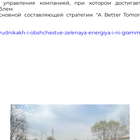
тик управления компанией, при котором достиг
блем.
основной составляющей стратегии "A Better Tomor
rudnikakh-i-obshchestve-zelenaya-energiya-i-ni-gramm