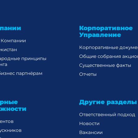
пании
Корпоративное
Управление
 Компании
Корпоративные докуме
екистан
Общие собрания акцио
ародные принципы
нга
Существенные факты
изнес партнёрам
Отчеты
ерные
Другие разделы
ожности
Ответственный подход
дентов
Новости
ускников
Вакансии