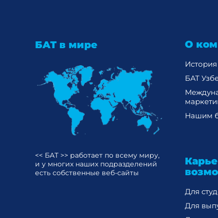
О ком
БАТ в мире
История
БАТ Узб
Междун
маркети
Нашим б
<< БАТ >> работает по всему миру,
Карь
и у многих наших подразделений
возм
есть собственные веб-сайты
Для сту
Для вып