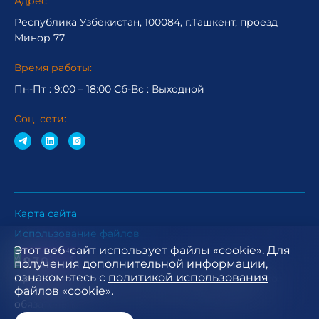
Адрес:
Республика Узбекистан, 100084, г.Ташкент, проезд
Минор 77
Время работы:
Пн-Пт : 9:00 – 18:00 Сб-Вc : Выходной
Соц. сети:
Карта сайта
Использование файлов
Этот веб-сайт использует файлы «cookie». Для
получения дополнительной информации,
ознакомьтесь с
политикой использования
При использовании материалов с официального
файлов «cookie»
.
сайта АО СП "УЗБАТ А.О." ссылка на данный сайт
обязательна